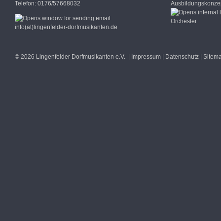
Telefon: 0176/57668032
Ausbildungskonzep
Orchester
info(at)lingenfelder-dorfmusikanten.de
© 2026 Lingenfelder Dorfmusikanten e.V. |
Impressum
|
Datenschutz
|
Sitem