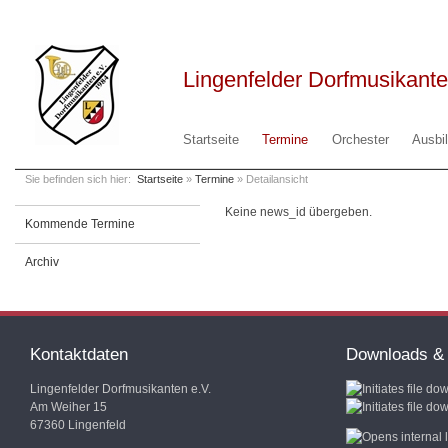
Lingenfelder Dorfmusikante
Startseite
Termine
Orchester
Ausbi
Sie befinden sich hier:
Startseite
»
Termine
» Detailansicht
Keine news_id übergeben.
Kommende Termine
Archiv
Kontaktdaten
Downloads & 
Lingenfelder Dorfmusikanten e.V.
Am Weiher 15
67360 Lingenfeld