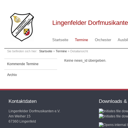
Lingenfelder Dorfmusikante
Startseite
Termine
Orchester
Ausbi
Sie befinden sich hier:
Startseite
»
Termine
» Detailansicht
Keine news_id übergeben.
Kommende Termine
Archiv
Kontaktdaten
Downloads & 
Lingenfelder Dorfmusikanten e.V.
Am Weiher 15
67360 Lingenfeld