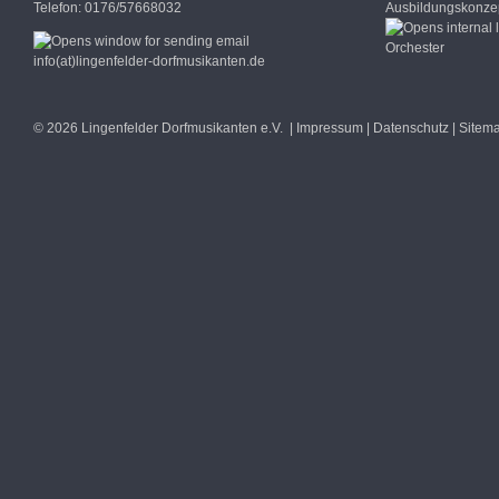
Telefon: 0176/57668032
Ausbildungskonzep
Orchester
info(at)lingenfelder-dorfmusikanten.de
© 2026 Lingenfelder Dorfmusikanten e.V. |
Impressum
|
Datenschutz
|
Sitem